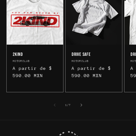
2KIND
Drive Safe
Dr
Proveedor:
MOTORCLUB
Proveedor:
MOTORCLUB
Pr
MO
Precio
A partir de $
Precio
A partir de $
P
A
habitual
590.00 MXN
habitual
590.00 MXN
h
5
de
1
/
7